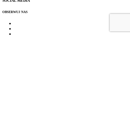
SOCIAL MEDIA
OBSERWUJ NAS
NEWSLETTER I OFERTY
CHĘTNIE PRZEDSTAWIMY NASZE OFERTY I AKTUALNE INFORMACJE
WWW.DOMKIWLESIE.COM
33-383 Tylicz ul. Wolności 10
+48 669 144 424